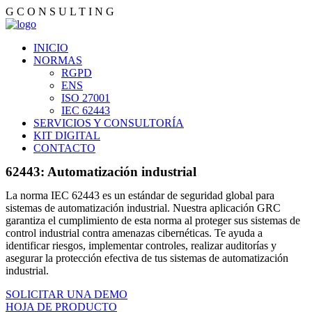
G
C
O
N
S
U
L
T
I
N
G
INICIO
NORMAS
RGPD
ENS
ISO 27001
IEC 62443
SERVICIOS Y CONSULTORÍA
KIT DIGITAL
CONTACTO
62443: Automatización industrial
La norma IEC 62443 es un estándar de seguridad global para
sistemas de automatización industrial. Nuestra aplicación GRC
garantiza el cumplimiento de esta norma al proteger sus sistemas de
control industrial contra amenazas cibernéticas. Te ayuda a
identificar riesgos, implementar controles, realizar auditorías y
asegurar la protección efectiva de tus sistemas de automatización
industrial.
SOLICITAR UNA DEMO
HOJA DE PRODUCTO